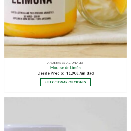
AROMAS ESTACIONALES
Mousse de Limón
Desde
Precio:
11,90
€
/unidad
SELECCIONAR OPCIONES
Este
producto
tiene
múltiples
variantes.
Las
opciones