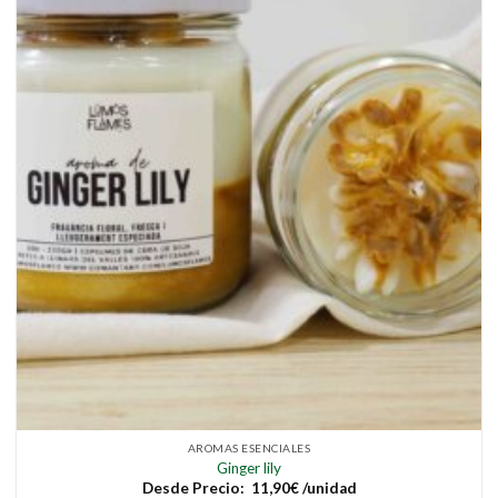
se
pueden
elegir
en
la
página
de
producto
AROMAS ESENCIALES
Ginger lily
Desde
Precio:
11,90
€
/unidad