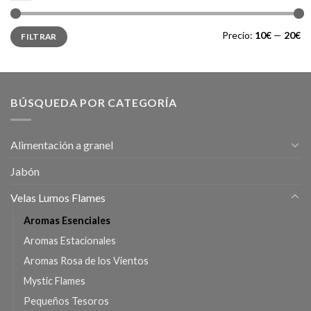
Precio
Precio
Precio:
10€
—
20€
FILTRAR
mínimo
máximo
BÚSQUEDA POR CATEGORÍA
Alimentación a granel
Jabón
Velas Lumos Flames
Aromas Esenciales
Aromas Estacionales
Aromas Rosa de los Vientos
Mystic Flames
Pequeños Tesoros