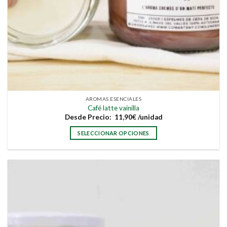
AROMAS ESENCIALES
Café latte vainilla
Desde
Precio:
11,90
€
/unidad
SELECCIONAR OPCIONES
Este
producto
tiene
múltiples
variantes.
Las
opciones
se