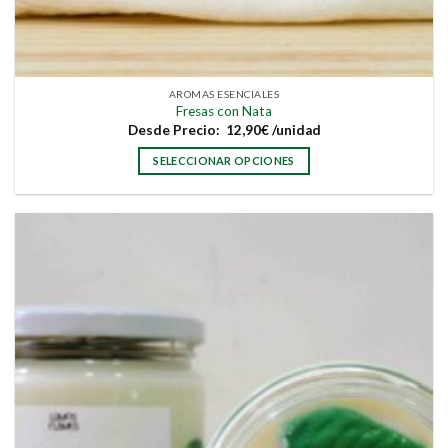
AROMAS ESENCIALES
Fresas con Nata
Desde
Precio:
12,90
€
/unidad
SELECCIONAR OPCIONES
Este
producto
tiene
múltiples
variantes.
Las
opciones
se
pueden
elegir
en
la
página