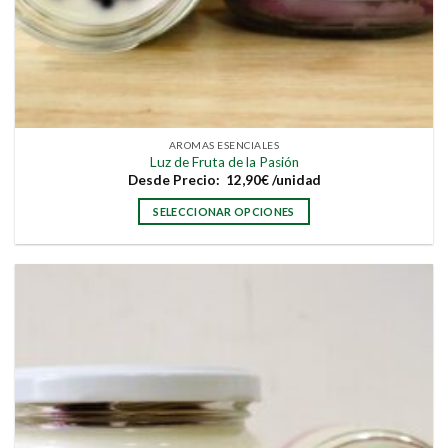
AROMAS ESENCIALES
Luz de Fruta de la Pasión
Desde
Precio:
12,90
€
/unidad
SELECCIONAR OPCIONES
Este
producto
tiene
múltiples
variantes.
Las
opciones
se
pueden
elegir
en