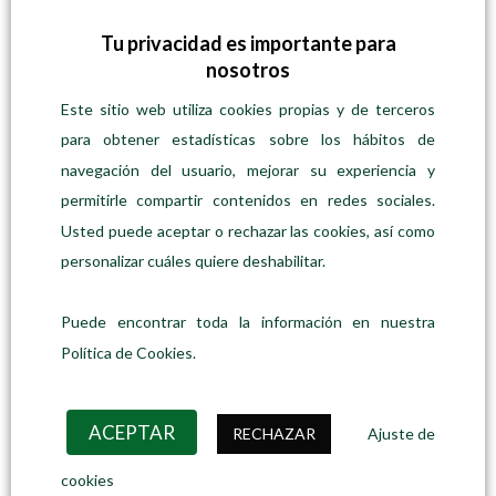
Tu privacidad es importante para
nosotros
AROMAS ESENCIALES
Aromas del Himalaya
Este sitio web utiliza cookies propias y de terceros
Desde
Precio:
12,90
€
/unidad
para obtener estadísticas sobre los hábitos de
SELECCIONAR OPCIONES
navegación del usuario, mejorar su experiencia y
Este
permitirle compartir contenidos en redes sociales.
producto
tiene
Usted puede aceptar o rechazar las cookies, así como
múltiples
personalizar cuáles quiere deshabilitar.
variantes.
Las
Puede encontrar toda la información en nuestra
opciones
se
Política de Cookies.
pueden
elegir
en
ACEPTAR
RECHAZAR
Ajuste de
la
página
cookies
de