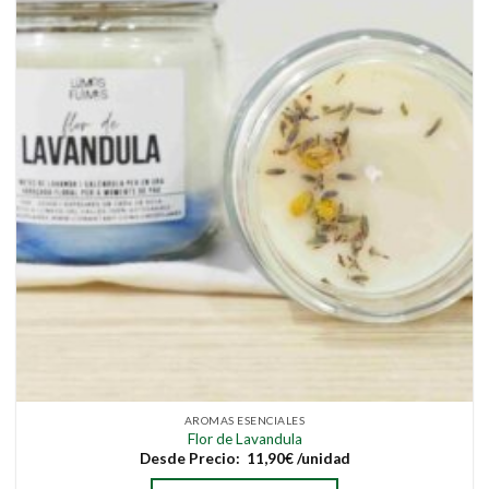
pueden
elegir
en
la
página
de
producto
AROMAS ESENCIALES
Flor de Lavandula
Desde
Precio:
11,90
€
/unidad