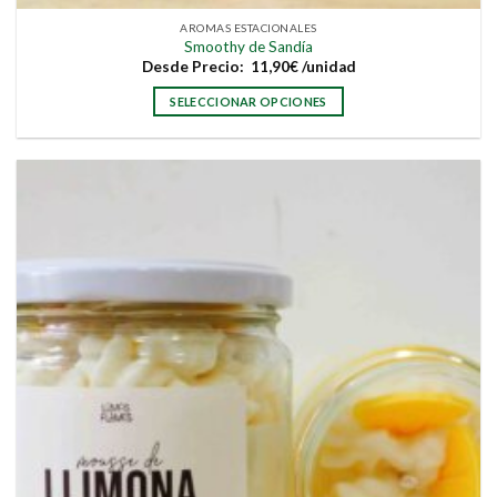
AROMAS ESTACIONALES
Smoothy de Sandía
Desde
Precio:
11,90
€
/unidad
SELECCIONAR OPCIONES
Este
producto
tiene
múltiples
variantes.
Las
opciones
se
pueden
elegir
en
la
página
de
producto