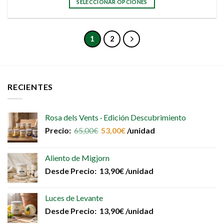
SELECCIONAR OPCIONES
Este
producto
tiene
1
2
múltiples
variantes.
Las
opciones
RECIENTES
se
pueden
elegir
Rosa dels Vents · Edición Descubrimiento
en
la
Precio:
65,00
€
53,00
€
/unidad
página
de
Aliento de Migjorn
producto
Desde
Precio:
13,90
€
/unidad
Luces de Levante
Desde
Precio:
13,90
€
/unidad