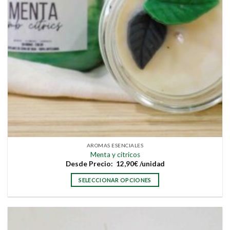
de
producto
AROMAS ESENCIALES
Menta y cítricos
Desde
Precio:
12,90
€
/unidad
SELECCIONAR OPCIONES
Este
producto
tiene
múltiples