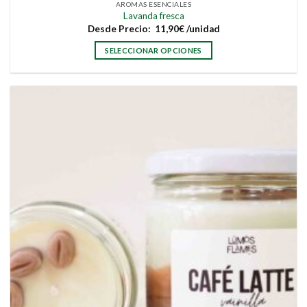
AROMAS ESENCIALES
Lavanda fresca
Desde
Precio:
11,90
€
/unidad
SELECCIONAR OPCIONES
Este
producto
tiene
múltiples
variantes.
Las
opciones
se
pueden
elegir
en
la
página
de
producto