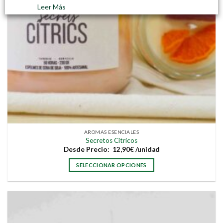
producto
Leer Más
AROMAS ESENCIALES
Secretos Cítricos
Desde
Precio:
12,90
€
/unidad
SELECCIONAR OPCIONES
Este
producto
tiene
múltiples
variantes.