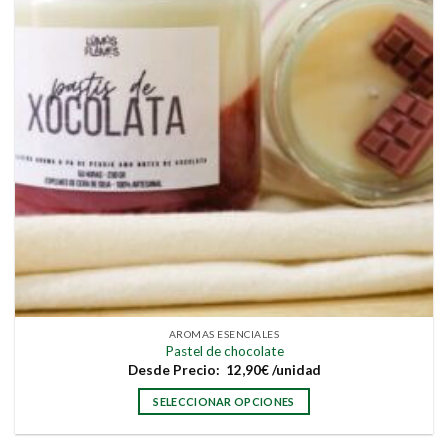
la
página
de
producto
AROMAS ESENCIALES
Pastel de chocolate
Desde
Precio:
12,90
€
/unidad
SELECCIONAR OPCIONES
Este
producto