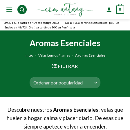
Skip
0
to
content
3% DTO.
a partir de 40€ con codigo DTO3
|
6% DTO.
a partir de 80€ con codigo DTO6
Envios en 48/72h. Gratis a partir de 90€ en Península
Aromas Esenciales
Inicio
»
Velas Lumos Flames
»
Aromas Esenciales
FILTRAR
Descubre nuestros
Aromas Esenciales
: velas que
huelen a hogar, calma y placer diario. De esas que
siempre apetece volver a encender.