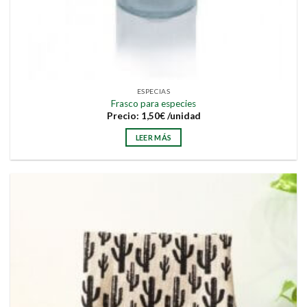
ESPECIAS
Frasco para especies
Precio:
1,50
€
/unidad
LEER MÁS