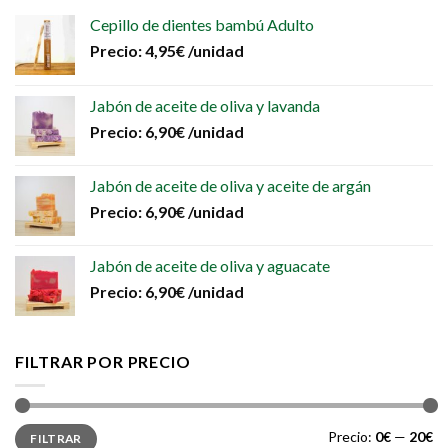
Cepillo de dientes bambú Adulto
Precio:
4,95
€
/unidad
Jabón de aceite de oliva y lavanda
Precio:
6,90
€
/unidad
Jabón de aceite de oliva y aceite de argán
Precio:
6,90
€
/unidad
Jabón de aceite de oliva y aguacate
Precio:
6,90
€
/unidad
FILTRAR POR PRECIO
Precio
Precio
Precio:
0€
—
20€
FILTRAR
mínimo
máximo