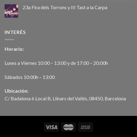
23a Fira dels Torrons y III Tast a la Carpa
INTERÉS
Horario:
Lunes a Viernes 10:00 – 13:00 y de 17:00 – 20:00h
Sábados 10:00h – 13:00
Ubicación:
C/ Badalona 6 Local B, Llinars del Vallés, 08450, Barcelona