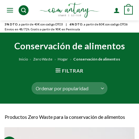
Skip
0
to
content
3% DTO.
a partir de 40€ con codigo DTO3
|
6% DTO.
a partir de 80€ con codigo DTO6
Envios en 48/72h. Gratis a partir de 90€ en Península
Conservación de alimentos
Inicio
»
Zero Waste
»
Hogar
»
Conservación de alimentos
FILTRAR
Productos Zero Waste para la conservación de alimentos