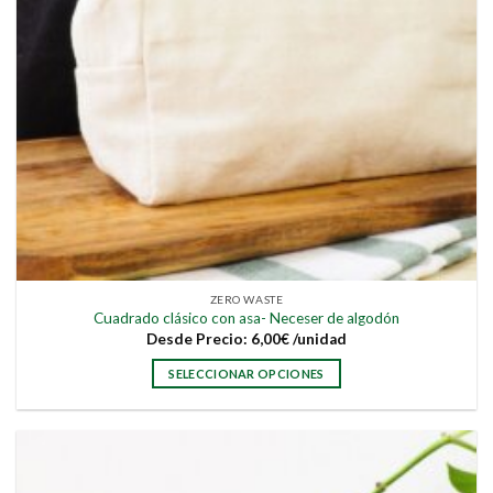
ZERO WASTE
Cuadrado clásico con asa- Neceser de algodón
Desde
Precio:
6,00
€
/unidad
SELECCIONAR OPCIONES
Este
producto
tiene
múltiples
variantes.