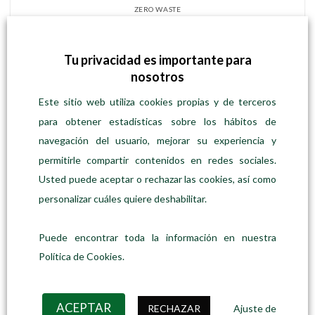
ZERO WASTE
Media luna – Neceser de algodón
Desde
Precio:
2,50
€
/unidad
SELECCIONAR OPCIONES
Tu privacidad es importante para
Este
nosotros
producto
Este sitio web utiliza cookies propias y de terceros
tiene
múltiples
para obtener estadísticas sobre los hábitos de
variantes.
navegación del usuario, mejorar su experiencia y
Las
permitirle compartir contenidos en redes sociales.
opciones
se
Usted puede aceptar o rechazar las cookies, así como
pueden
personalizar cuáles quiere deshabilitar.
elegir
en
la
Puede encontrar toda la información en nuestra
página
Política de Cookies.
de
producto
ACEPTAR
RECHAZAR
Ajuste de