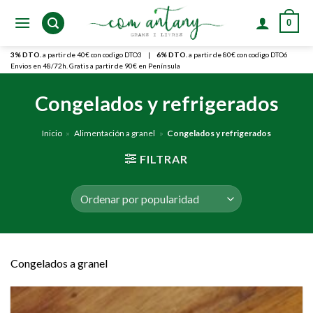
Skip
0
to
content
3% DTO.
a partir de 40€ con codigo DTO3
|
6% DTO.
a partir de 80€ con codigo DTO6
Envios en 48/72h. Gratis a partir de 90€ en Península
Congelados y refrigerados
Inicio
»
Alimentación a granel
»
Congelados y refrigerados
FILTRAR
Congelados a granel