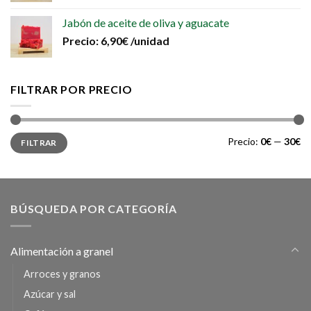
Jabón de aceite de oliva y aguacate
Precio:
6,90
€
/unidad
FILTRAR POR PRECIO
Precio
Precio
Precio:
0€
—
30€
FILTRAR
mínimo
máximo
BÚSQUEDA POR CATEGORÍA
Alimentación a granel
Arroces y granos
Azúcar y sal