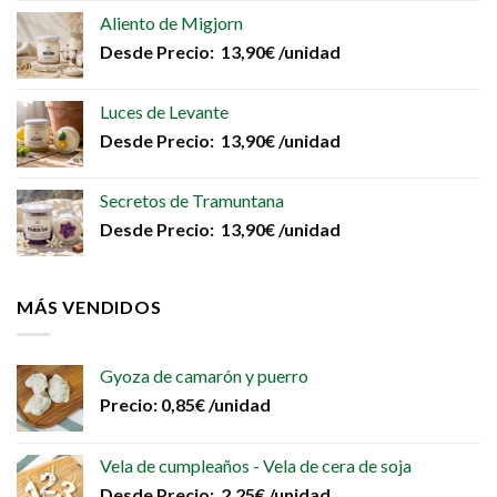
Aliento de Migjorn
Desde
Precio:
13,90
€
/unidad
Luces de Levante
Desde
Precio:
13,90
€
/unidad
Secretos de Tramuntana
Desde
Precio:
13,90
€
/unidad
MÁS VENDIDOS
Gyoza de camarón y puerro
Precio:
0,85
€
/unidad
Vela de cumpleaños - Vela de cera de soja
Desde
Precio:
2,25
€
/unidad