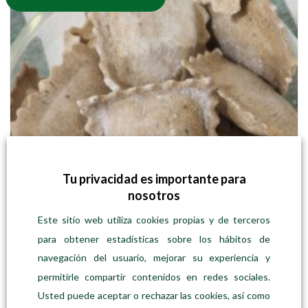
Las
opciones
se
pueden
elegir
en
la
página
de
producto
Tu privacidad es importante para
nosotros
Este sitio web utiliza cookies propias y de terceros
para obtener estadísticas sobre los hábitos de
navegación del usuario, mejorar su experiencia y
permitirle compartir contenidos en redes sociales.
Usted puede aceptar o rechazar las cookies, así como