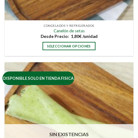
CONGELADOS Y REFRIGERADOS
Canelón de setas
Desde
Precio:
1,80
€
/unidad
SELECCIONAR OPCIONES
Este
producto
tiene
múltiples
DISPONIBLE SOLO EN TIENDA FISICA
variantes.
Las
opciones
se
pueden
elegir
en
la
página
SIN EXISTENCIAS
de