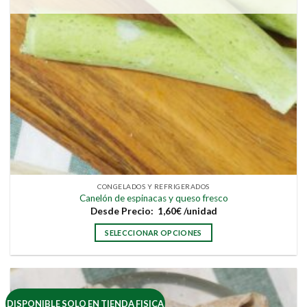
producto
CONGELADOS Y REFRIGERADOS
Canelón de espinacas y queso fresco
Desde
Precio:
1,60
€
/unidad
SELECCIONAR OPCIONES
Este
producto
tiene
múltiples
DISPONIBLE SOLO EN TIENDA FISICA
variantes.