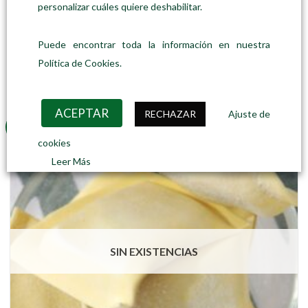
personalizar cuáles quiere deshabilitar.
CONGELADOS Y REFRIGERADOS
Ravioli de butifarra negra y setas
25,00
€
kilo
Puede encontrar toda la información en nuestra
AÑADIR AL CARRITO
Política de Cookies.
ACEPTAR
RECHAZAR
Ajuste de
DISPONIBLE SOLO EN TIENDA FISICA
cookies
Leer Más
SIN EXISTENCIAS