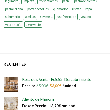
legumbre
limpieza
mystic flames
pasta
pasta de dientes
pasta rellena
portabocadillos
quemador
risotto
ropa
sahumerio
semillas
soy melts
uso frecuente
vegano
vela de soja
zero waste
RECIENTES
Rosa dels Vents · Edición Descubrimiento
Precio:
65,00
€
53,00
€
/unidad
Aliento de Migjorn
Desde
Precio:
13,90
€
/unidad