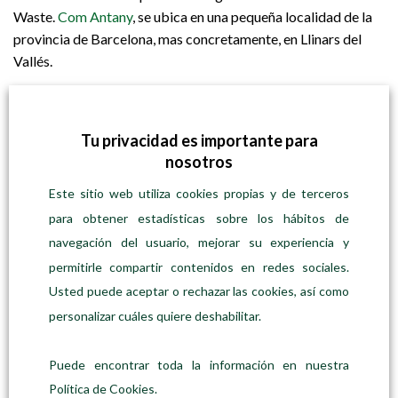
Waste.
Com Antany
, se ubica en una pequeña localidad de la
provincia de Barcelona, mas concretamente, en Llinars del
Vallés.
CATEGORÍAS
Tu privacidad es importante para
Ferias
(2)
nosotros
Recetas
(1)
Este sitio web utiliza cookies propias y de terceros
para obtener estadísticas sobre los hábitos de
Regalos de Navidad
(2)
navegación del usuario, mejorar su experiencia y
Sorteo
(1)
permitirle compartir contenidos en redes sociales.
Usted puede aceptar o rechazar las cookies, así como
Zero Waste
(1)
personalizar cuáles quiere deshabilitar.
BUSQUEDA DE PRODUCTOS
Puede encontrar toda la información en nuestra
Buscar
Política de Cookies.