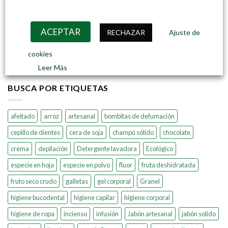
por:
BÚSQUEDA DE PRODUCTOS
ACEPTAR
RECHAZAR
Ajuste de
cookies
Buscar
por:
Leer Más
BUSCA POR ETIQUETAS
afeitado
arroz
artesanal
bombitas de defumación
cepillo de dientes
cera de soja
champú sólido
chocolate
crema
depilación
Detergente lavadora
Ecológico
especie en hoja
especie en polvo
fluor
fruta deshidratada
fruto seco crudo
galletas
gel corporal
Granel
higiene bucodental
higiene capilar
higiene corporal
higiene de ropa
incienso
infusión
Jabón artesanal
jabón solido