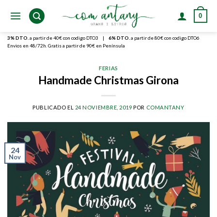
Skip
0
to
content
3% DTO.
a partir de 40€ con codigo DTO3
|
6% DTO.
a partir de 80€ con codigo DTO6
Envios en 48/72h. Gratis a partir de 90€ en Península
FERIAS
Handmade Christmas Girona
PUBLICADO EL
24 NOVIEMBRE, 2019
POR
COMANTANY
24
Nov