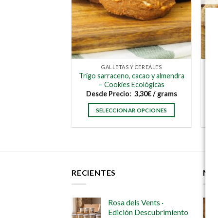
elegir
en
la
página
de
producto
GALLETAS Y CEREALES
Trigo sarraceno, cacao y almendra
– Cookies Ecológicas
Desde
Precio:
3,30
€
/ grams
SELECCIONAR OPCIONES
Este
producto
tiene
múltiples
variantes.
RECIENTES
MÁ
Las
opciones
se
Rosa dels Vents ·
Edición Descubrimiento
pueden