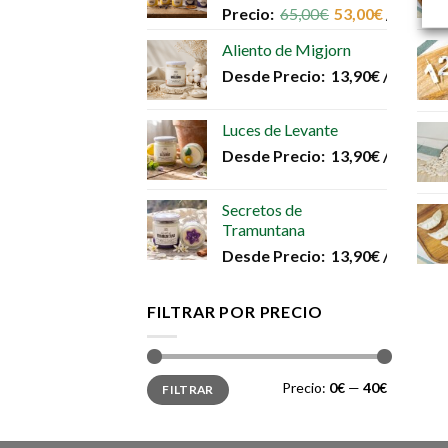
elegir
Precio:
65,00
€
53,00
€
/unidad
en
Aliento de Migjorn
la
Desde
Precio:
13,90
€
/unidad
página
de
producto
Luces de Levante
Desde
Precio:
13,90
€
/unidad
Secretos de
Tramuntana
Desde
Precio:
13,90
€
/unidad
FILTRAR POR PRECIO
Precio
Precio
Precio:
0€
—
40€
FILTRAR
mínimo
máximo