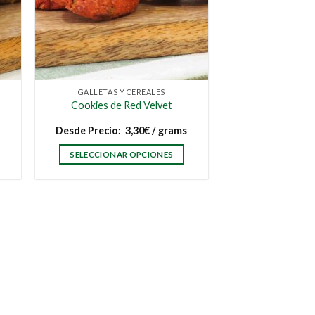
GALLETAS Y CEREALES
Cookies de Red Velvet
s
Desde
Precio:
3,30
€
/ grams
SELECCIONAR OPCIONES
Este
producto
tiene
múltiples
variantes.
Las
opciones
se
pueden