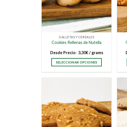
GALLETAS Y CEREALES
Cookies Rellenas de Nutella
Desde
Precio:
3,30
€
/ grams
SELECCIONAR OPCIONES
Este
producto
tiene
múltiples
variantes.
Las
opciones
se
pueden