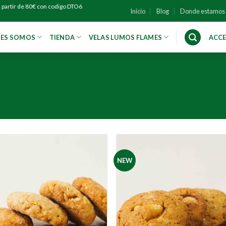
 partir de 80€ con codigo DTO6
Inicio
Blog
Donde estamos
NES SOMOS
TIENDA
VELAS LUMOS FLAMES
ACCE
NEW