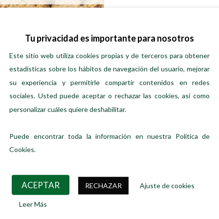
elegir
elegir
en
en
la
la
página
página
Tu privacidad es importante para nosotros
de
de
Este sitio web utiliza cookies propias y de terceros para obtener
producto
producto
GALLETAS Y CEREALES
estadísticas sobre los hábitos de navegación del usuario, mejorar
Avena y Chocolate – Cookies
su experiencia y permitirle compartir contenidos en redes
Ecológicas
Precio:
2,50
€
/100 gr
sociales. Usted puede aceptar o rechazar las cookies, así como
personalizar cuáles quiere deshabilitar.
LEER MÁS
Puede encontrar toda la información en nuestra Política de
Cookies.
S VENDIDOS
DESTACADOS
ACEPTAR
RECHAZAR
Ajuste de cookies
Gyoza de camarón y
Rosa dels Vents ·
Leer Más
puerro
Edición Descubrim