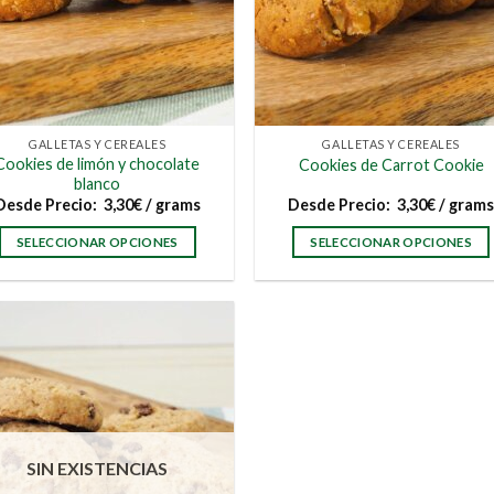
GALLETAS Y CEREALES
GALLETAS Y CEREALES
Cookies de limón y chocolate
Cookies de Carrot Cookie
blanco
Desde
Precio:
3,30
€
/ grams
Desde
Precio:
3,30
€
/ gram
SELECCIONAR OPCIONES
SELECCIONAR OPCIONES
Este
Este
producto
producto
tiene
tiene
múltiples
múltiples
variantes.
variantes.
Las
Las
opciones
opciones
se
se
SIN EXISTENCIAS
pueden
pueden