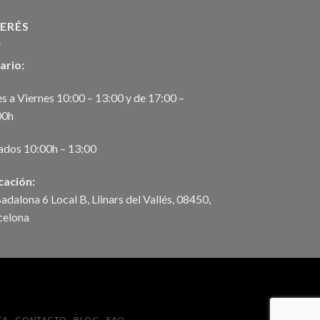
TERÉS
ario:
s a Viernes 10:00 – 13:00 y de 17:00 –
00h
ados 10:00h – 13:00
cación:
adalona 6 Local B, Llinars del Vallés, 08450,
celona
TA
CONTACTO
BLOG
FAQ