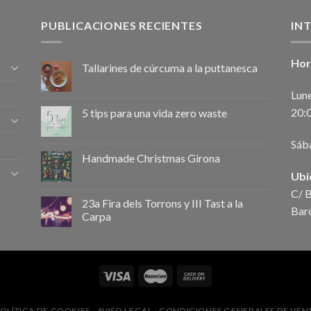
PUBLICACIONES RECIENTES
IN
Hor
Tallarines de cúrcuma a la puttanesca
Lune
20:
5 tips para una vida zero waste
Sáb
Handmade Christmas Girona
Ubi
C/ B
23a Fira dels Torrons y III Tast a la
Bar
Carpa
OLÍTICA DE COOKIES
AVISO LEGAL
CONDICIONES GENERALES DE VEN