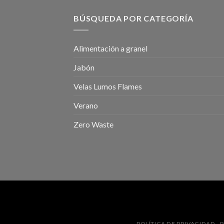
BÚSQUEDA POR CATEGORÍA
Alimentación a granel
Jabón
Velas Lumos Flames
Verano
Zero Waste
POLÍTICA DE PRIVACIDAD
P