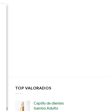
elegir
en
la
página
de
producto
TOP VALORADOS
Cepillo de dientes
iento
bambú Adulto