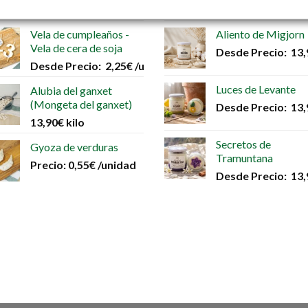
Precio:
0,85
€
/unidad
Precio:
65,00
€
53
Vela de cumpleaños -
Aliento de Migjorn
Vela de cera de soja
Desde
Precio:
13,
Desde
Precio:
2,25
€
/unidad
Luces de Levante
Alubia del ganxet
(Mongeta del ganxet)
Desde
Precio:
13,
13,90
€
kilo
Secretos de
Gyoza de verduras
Tramuntana
Precio:
0,55
€
/unidad
Desde
Precio:
13,