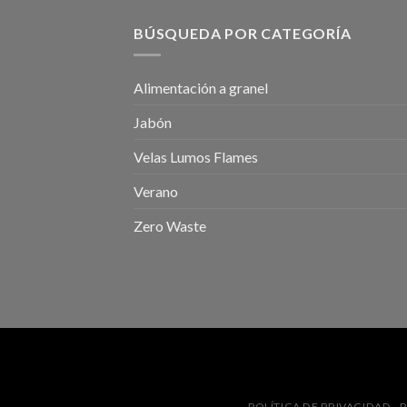
BÚSQUEDA POR CATEGORÍA
Alimentación a granel
Jabón
Velas Lumos Flames
Verano
Zero Waste
POLÍTICA DE PRIVACIDAD
P