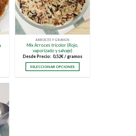
ARROCES Y GRANOS
Mix Arroces tricolor (Rojo,
a
vaporizado y salvaje)
Desde
Precio:
0,52
€
/ gramos
SELECCIONAR OPCIONES
Este
producto
tiene
múltiples
variantes.
Las
opciones
se
pueden