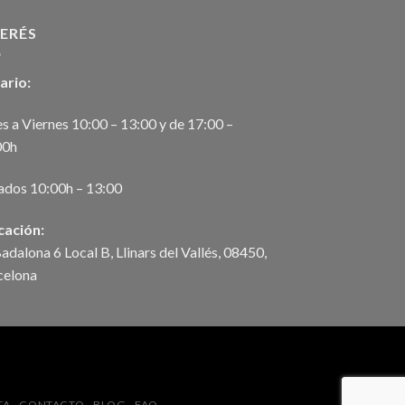
TERÉS
ario:
s a Viernes 10:00 – 13:00 y de 17:00 –
00h
ados 10:00h – 13:00
cación:
adalona 6 Local B, Llinars del Vallés, 08450,
celona
TA
CONTACTO
BLOG
FAQ