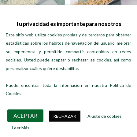
Tu privacidad es importante para nosotros
Este sitio web utiliza cookies propias y de terceros para obtener
ARROCES Y GRANOS
ARROCES Y GRANOS
estadísticas sobre los hábitos de navegación del usuario, mejorar
roz blanco redondo (Delta del
Arroz basmati integral
su experiencia y permitirle compartir contenidos en redes
Ebro)
Precio:
0,39
€
/100 gr
Precio:
0,47
€
/100 gr
sociales. Usted puede aceptar o rechazar las cookies, así como
personalizar cuáles quiere deshabilitar.
AÑADIR AL CARRITO
AÑADIR AL CARRITO
Puede encontrar toda la información en nuestra Política de
Cookies.
S VENDIDOS
DESTACADOS
ACEPTAR
RECHAZAR
Ajuste de cookies
Gyoza de camarón y
Rosa dels Vents ·
Leer Más
puerro
Edición Descubrim