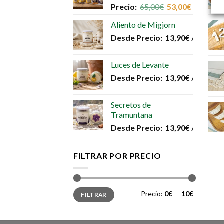
Precio:
65,00
€
53,00
€
/unidad
Aliento de Migjorn
Desde
Precio:
13,90
€
/unidad
Luces de Levante
Desde
Precio:
13,90
€
/unidad
Secretos de
Tramuntana
Desde
Precio:
13,90
€
/unidad
FILTRAR POR PRECIO
Precio
Precio
Precio:
0€
—
10€
FILTRAR
mínimo
máximo