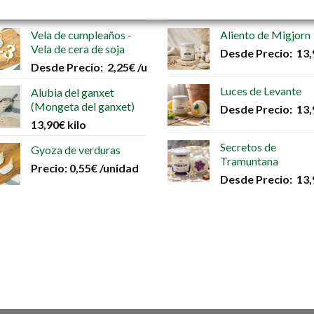
Precio:
0,85
€
/unidad
Precio:
65,00
€
53
Vela de cumpleaños -
Aliento de Migjorn
Vela de cera de soja
Desde
Precio:
13,
Desde
Precio:
2,25
€
/unidad
Luces de Levante
Alubia del ganxet
(Mongeta del ganxet)
Desde
Precio:
13,
13,90
€
kilo
Secretos de
Gyoza de verduras
Tramuntana
Precio:
0,55
€
/unidad
Desde
Precio:
13,