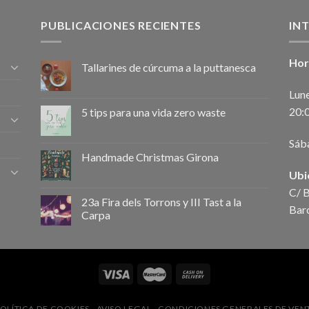
PUBLICACIONES RECIENTES
IN
Hor
Tallarines de cúrcuma a la puttanesca
Lune
20:
5 tips para una vida zero waste
Sáb
Handmade Christmas Girona
Ubi
C/ B
23a Fira dels Torrons y III Tast a la
Bar
Carpa
OLÍTICA DE COOKIES
AVISO LEGAL
CONDICIONES GENERALES DE VEN