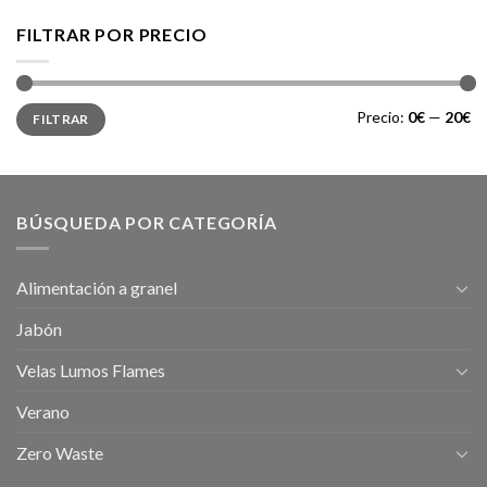
FILTRAR POR PRECIO
Precio
Precio
Precio:
0€
—
20€
FILTRAR
mínimo
máximo
BÚSQUEDA POR CATEGORÍA
Alimentación a granel
Jabón
Velas Lumos Flames
Verano
Zero Waste