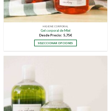
HIGIENE CORPORAL
Gel corporal de Miel
Desde
Precio:
5,75
€
SELECCIONAR OPCIONES
Este
producto
tiene
múltiples
variantes.
Las
opciones
se
pueden
elegir
en
la
página