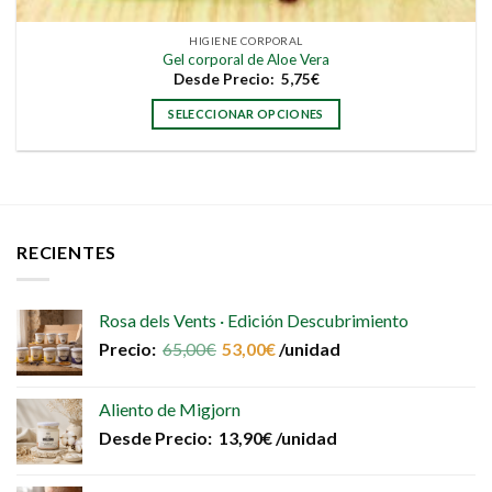
HIGIENE CORPORAL
Gel corporal de Aloe Vera
Desde
Precio:
5,75
€
SELECCIONAR OPCIONES
Este
producto
tiene
múltiples
variantes.
RECIENTES
Las
opciones
se
Rosa dels Vents · Edición Descubrimiento
pueden
elegir
Precio:
65,00
€
53,00
€
/unidad
en
la
Aliento de Migjorn
página
Desde
Precio:
13,90
€
/unidad
de
producto