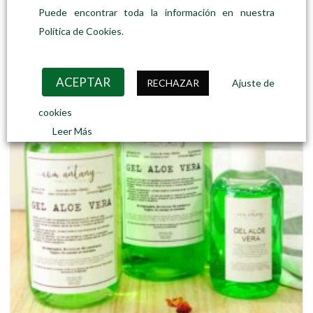
múltiples
Puede encontrar toda la información en nuestra
variantes.
Las
Política de Cookies.
opciones
se
pueden
ACEPTAR
RECHAZAR
Ajuste de
elegir
en
cookies
la
Leer Más
página
de
producto