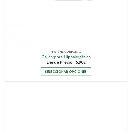
HIGIENE CORPORAL
Gel corporal Hipoalergénico
Desde
Precio:
6,90
€
SELECCIONAR OPCIONES
Este
producto
tiene
múltiples
variantes.
Las
opciones
se
pueden