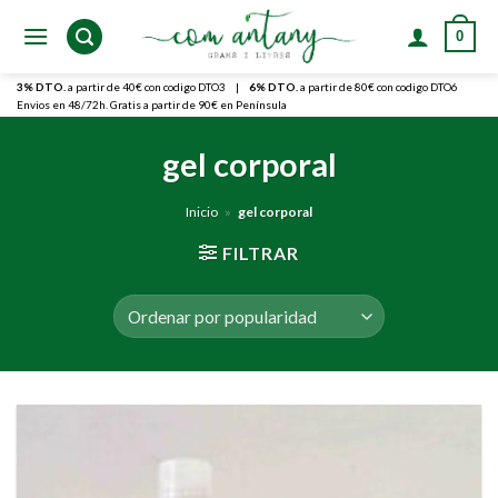
Skip
0
to
content
3% DTO.
a partir de 40€ con codigo DTO3
|
6% DTO.
a partir de 80€ con codigo DTO6
Envios en 48/72h. Gratis a partir de 90€ en Península
gel corporal
Inicio
»
gel corporal
FILTRAR