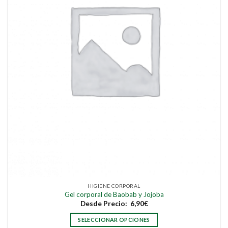
elegir
en
la
página
de
producto
HIGIENE CORPORAL
Gel corporal de Baobab y Jojoba
Desde
Precio:
6,90
€
SELECCIONAR OPCIONES