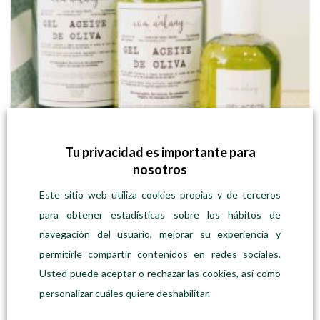
de
producto
Tu privacidad es importante para
nosotros
Este sitio web utiliza cookies propias y de terceros
HIGIENE CORPORAL
para obtener estadísticas sobre los hábitos de
Gel corporal de Aceite de Oliva
navegación del usuario, mejorar su experiencia y
Desde
Precio:
5,75
€
permitirle compartir contenidos en redes sociales.
SELECCIONAR OPCIONES
Usted puede aceptar o rechazar las cookies, así como
Este
producto
personalizar cuáles quiere deshabilitar.
tiene