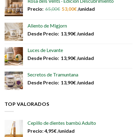
Rosa dels Vents · Edición Descubrimiento
Precio:
65,00
€
53,00
€
/unidad
Aliento de Migjorn
Desde
Precio:
13,90
€
/unidad
Luces de Levante
Desde
Precio:
13,90
€
/unidad
Secretos de Tramuntana
Desde
Precio:
13,90
€
/unidad
TOP VALORADOS
Cepillo de dientes bambú Adulto
Precio:
4,95
€
/unidad