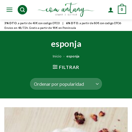
Skip
0
to
content
3% DTO.
a partir de 40€ con codigo DTO3
|
6% DTO.
a partir de 80€ con codigo DTO6
Envios en 48/72h. Gratis a partir de 90€ en Península
esponja
Inicio
»
esponja
FILTRAR