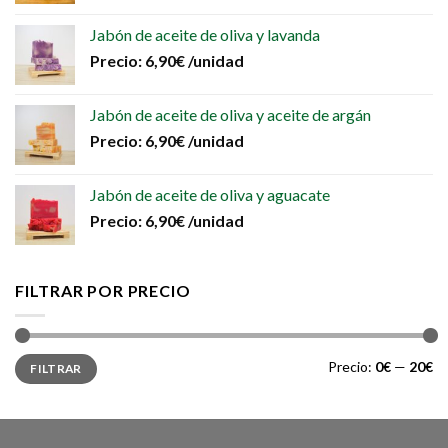
Jabón de aceite de oliva y lavanda
Precio:
6,90
€
/unidad
Jabón de aceite de oliva y aceite de argán
Precio:
6,90
€
/unidad
Jabón de aceite de oliva y aguacate
Precio:
6,90
€
/unidad
FILTRAR POR PRECIO
Precio
Precio
Precio:
0€
—
20€
FILTRAR
mínimo
máximo