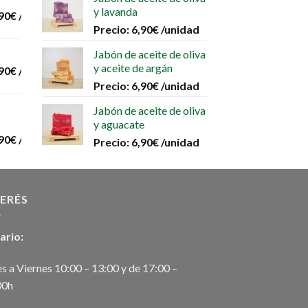
en
y lavanda
90
€
/unidad
la
Precio:
6,90
€
/unidad
página
Jabón de aceite de oliva
de
y aceite de argán
90
€
/unidad
producto
Precio:
6,90
€
/unidad
Jabón de aceite de oliva
y aguacate
90
€
/unidad
Precio:
6,90
€
/unidad
TERÉS
ario:
s a Viernes 10:00 – 13:00 y de 17:00 –
00h