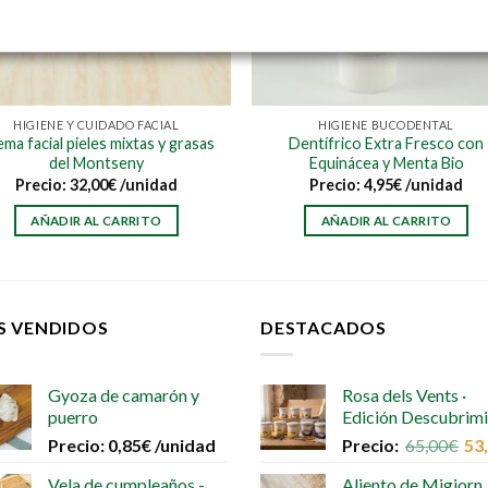
HIGIENE Y CUIDADO FACIAL
HIGIENE BUCODENTAL
ma facial pieles mixtas y grasas
Dentífrico Extra Fresco con
del Montseny
Equinácea y Menta Bio
Precio:
32,00
€
/unidad
Precio:
4,95
€
/unidad
AÑADIR AL CARRITO
AÑADIR AL CARRITO
S VENDIDOS
DESTACADOS
Gyoza de camarón y
Rosa dels Vents ·
puerro
Edición Descubrim
Precio:
0,85
€
/unidad
Precio:
65,00
€
53
Vela de cumpleaños -
Aliento de Migjorn