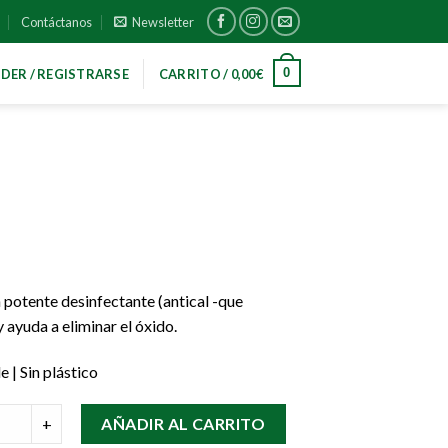
Contáctanos
Newsletter
0
DER / REGISTRARSE
CARRITO /
0,00
€
un potente desinfectante (antical -que
y ayuda a eliminar el óxido.
 | Sin plástico
+
AÑADIR AL CARRITO