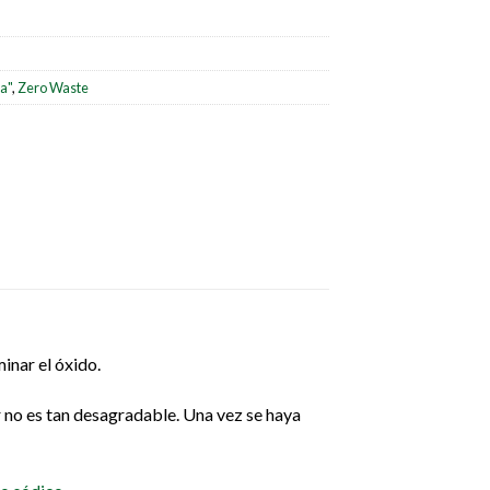
a"
,
Zero Waste
minar el óxido.
r no es tan desagradable. Una vez se haya