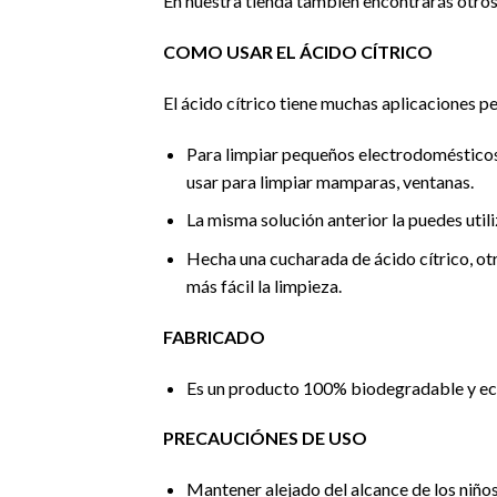
En nuestra tienda también encontrarás otro
COMO USAR EL ÁCIDO CÍTRICO
El ácido cítrico tiene muchas aplicaciones p
Para limpiar pequeños electrodomésticos. 
usar para limpiar mamparas, ventanas.
La misma solución anterior la puedes utili
Hecha una cucharada de ácido cítrico, ot
más fácil la limpieza.
FABRICADO
Es un producto 100% biodegradable y eco
PRECAUCIÓNES DE USO
Mantener alejado del alcance de los niños