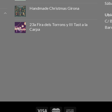
Sáb
Handmade Christmas Girona
Ubi
C/ B
23a Fira dels Torrons y III Tast a la
Bar
Carpa