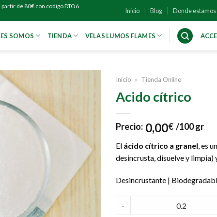
 partir de 80€ con codigo DTO6
Inicio
Blog
Donde estamos
NES SOMOS
TIENDA
VELAS LUMOS FLAMES
ACCE
Inicio
»
Tienda Online
Acido cítrico
0,00
Precio:
€
/100 gr
El
ácido cítrico a granel
, es 
desincrusta, disuelve y limpia) 
Desincrustante | Biodegradable
Acido cítrico quantity
-