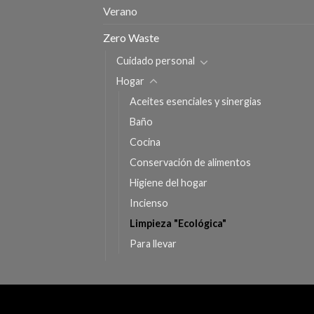
Verano
Zero Waste
Cuidado personal
Hogar
Aceites esenciales y sinergias
Baño
Cocina
Conservación de alimentos
Higiene del hogar
Incienso
Limpieza "Ecológica"
Para llevar