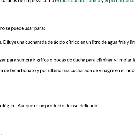
s básicos de limpieza como el
bicarbonato sódico
y el
percarbonat
ero se puede usar para:
Diluye una cucharada de ácido cítrico en un litro de agua fría y l
zar para sumergir grifos o bocas de ducha para eliminar y limpiar la
ra de bicarbonato y por ultimo una cucharada de vinagre en el inod
lógico. Aunque es un producto de uso delicado.
.