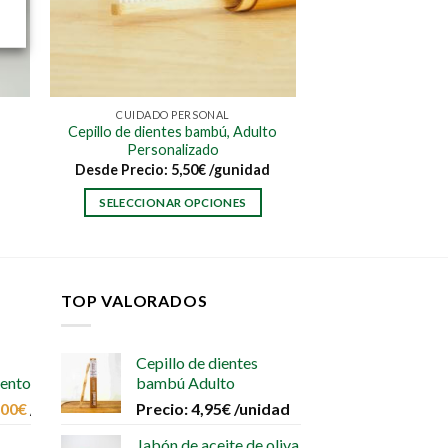
CUIDADO PERSONAL
Cepillo de dientes bambú, Adulto
Personalizado
Desde
Precio:
5,50
€
/gunidad
SELECCIONAR OPCIONES
Este
producto
tiene
múltiples
TOP VALORADOS
variantes.
Las
Cepillo de dientes
opciones
iento
bambú Adulto
se
,00
€
/unidad
Precio:
4,95
€
/unidad
pueden
elegir
Jabón de aceite de oliva