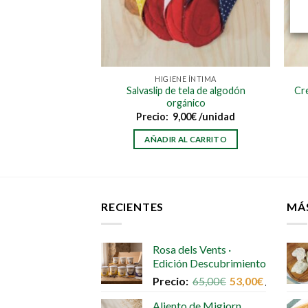
BUCODENTAL
HIGIENE ÍNTIMA
Salvaslip de tela de algodón
Cre
Fresa (Niños)
orgánico
30
€
/unidad
Precio:
9,00
€
/unidad
AL CARRITO
AÑADIR AL CARRITO
RECIENTES
MÁ
Rosa dels Vents ·
Edición Descubrimiento
Precio:
65,00
€
53,00
€
/unidad
Aliento de Migjorn