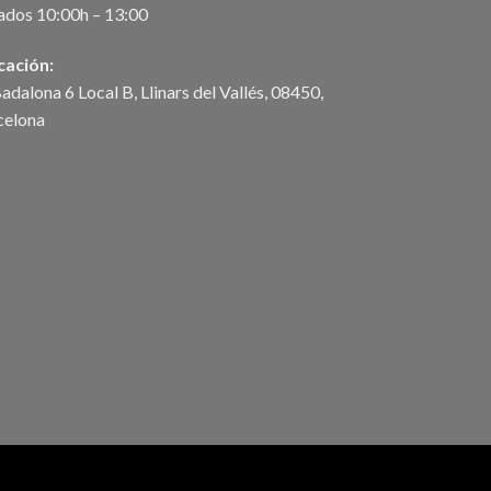
ados 10:00h – 13:00
cación:
adalona 6 Local B, Llinars del Vallés, 08450,
celona