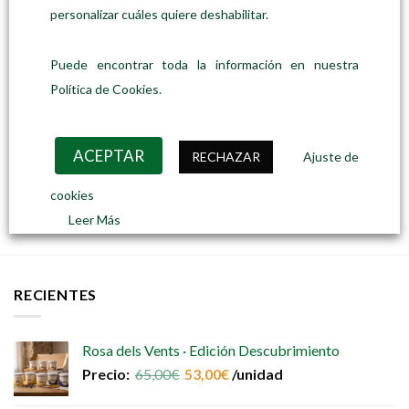
personalizar cuáles quiere deshabilitar.
Puede encontrar toda la información en nuestra
Política de Cookies.
CUIDADO PERSONAL
ACEPTAR
RECHAZAR
Ajuste de
Pack de afeitado y/o depilado Zero Waste
Precio:
19,50
€
/unidad
cookies
LEER MÁS
Leer Más
RECIENTES
Rosa dels Vents · Edición Descubrimiento
Precio:
65,00
€
53,00
€
/unidad