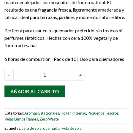
mantener alejados los mosquitos de forma natural. El
resultado es una fragancia fresca, ligeramente amaderada y
cítrica, ideal para terrazas, jardines y momentos al aire libre.
Perfecta para usar en tu quemador preferido, sin tóxicos ni
perfumes sintéticos. Hechas con cera 100% vegetal y de
forma artesanal.
6 horas de combustión | Pack de 10 | Uso para quemadores
Vela de té repelente de mosquitos - Cera de soja quantity
-
+
AÑADIR AL CARRITO
Categorías:
Aromas Estacionales
,
Hogar
,
Incienso
,
Pequeños Tesoros
,
Velas Lumos Flames
,
Zero Waste
Etiquetas:
cera de soja
,
quemador
,
vela de soja