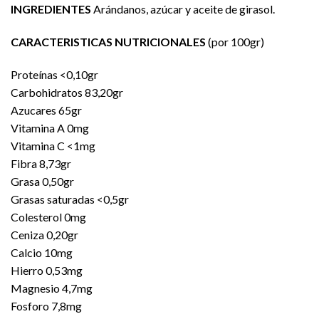
INGREDIENTES
Arándanos, azúcar y aceite de girasol.
CARACTERISTICAS NUTRICIONALES
(por 100gr)
Proteínas <0,10gr
Carbohidratos 83,20gr
Azucares 65gr
Vitamina A 0mg
Vitamina C <1mg
Fibra 8,73gr
Grasa 0,50gr
Grasas saturadas <0,5gr
Colesterol 0mg
Ceniza 0,20gr
Calcio 10mg
Hierro 0,53mg
Magnesio 4,7mg
Fosforo 7,8mg