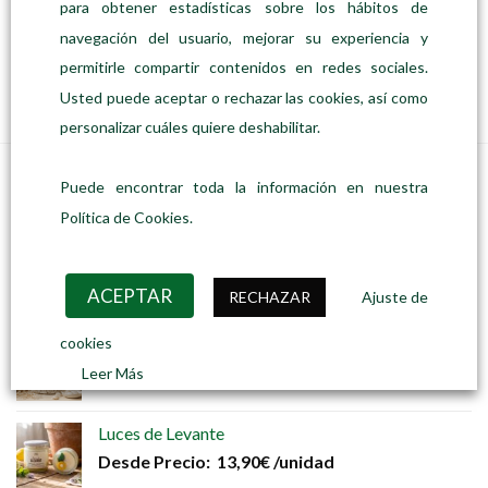
para obtener estadísticas sobre los hábitos de
PASTA
Tortellini al huevo con Carne
navegación del usuario, mejorar su experiencia y
Precio:
0,79
€
/100 gr
permitirle compartir contenidos en redes sociales.
AÑADIR AL CARRITO
Usted puede aceptar o rechazar las cookies, así como
personalizar cuáles quiere deshabilitar.
Puede encontrar toda la información en nuestra
RECIENTES
Política de Cookies.
Rosa dels Vents · Edición Descubrimiento
Precio:
65,00
€
53,00
€
/unidad
ACEPTAR
RECHAZAR
Ajuste de
cookies
Aliento de Migjorn
Desde
Precio:
13,90
€
/unidad
Leer Más
Luces de Levante
Desde
Precio:
13,90
€
/unidad