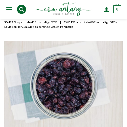
Skip
0
to
content
3% DTO.
a partir de 40€ con codigo DTO3
|
6% DTO.
a partir de 80€ con codigo DTO6
Envios en 48/72h. Gratis a partir de 90€ en Península