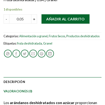
1 disponibles
Arándano deshidratado con azúcar quantity
-
+
AÑADIR AL CARRITO
Categorías:
Alimentación a granel
,
Frutos Secos
,
Productos deshidratados
Etiquetas:
fruta deshidratada
,
Granel
DESCRIPCIÓN
VALORACIONES (0)
Los
arándanos deshidratados con azúcar
proporcionan