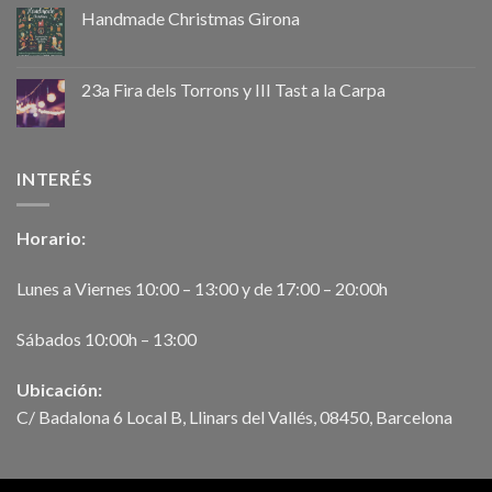
Handmade Christmas Girona
23a Fira dels Torrons y III Tast a la Carpa
INTERÉS
Horario:
Lunes a Viernes 10:00 – 13:00 y de 17:00 – 20:00h
Sábados 10:00h – 13:00
Ubicación:
C/ Badalona 6 Local B, Llinars del Vallés, 08450, Barcelona