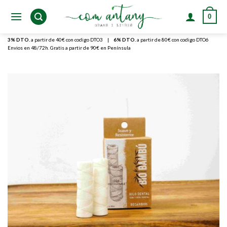
Skip
0
to
content
3% DTO.
a partir de 40€ con codigo DTO3
|
6% DTO.
a partir de 80€ con codigo DTO6
Envios en 48/72h. Gratis a partir de 90€ en Península