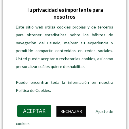
RECIENTES
Tu privacidad es importante para
nosotros
Rosa dels Vents · Edición Descubrimiento
Este sitio web utiliza cookies propias y de terceros
Precio:
65,00
€
53,00
€
/unidad
para obtener estadísticas sobre los hábitos de
navegación del usuario, mejorar su experiencia y
Aliento de Migjorn
permitirle compartir contenidos en redes sociales.
Desde
Precio:
13,90
€
/unidad
Usted puede aceptar o rechazar las cookies, así como
personalizar cuáles quiere deshabilitar.
Luces de Levante
Desde
Precio:
13,90
€
/unidad
Puede encontrar toda la información en nuestra
Política de Cookies.
Secretos de Tramuntana
Desde
Precio:
13,90
€
/unidad
ACEPTAR
RECHAZAR
Ajuste de
cookies
MÁS VENDIDOS