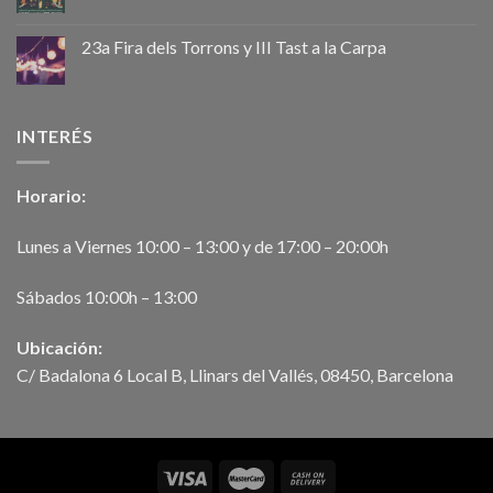
23a Fira dels Torrons y III Tast a la Carpa
INTERÉS
Horario:
Lunes a Viernes 10:00 – 13:00 y de 17:00 – 20:00h
Sábados 10:00h – 13:00
Ubicación:
C/ Badalona 6 Local B, Llinars del Vallés, 08450, Barcelona