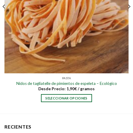
PASTA
Nidos de tagliatelle de pimientos de espeleta – Ecológico
Desde
Precio:
1,90
€
/ gramos
SELECCIONAR OPCIONES
Este
producto
tiene
múltiples
RECIENTES
variantes.