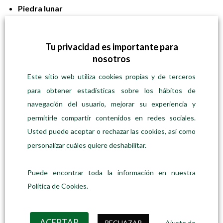
Piedra lunar
Conecta con la intuición, la energía femenina y las
emociones profundas.
Tu privacidad es importante para
Aventurina verde
nosotros
Atrae suerte, confianza y nuevas oportunidades. Piedra de
Este sitio web utiliza cookies propias y de terceros
crecimiento.
para obtener estadísticas sobre los hábitos de
Ojo de tigre
navegación del usuario, mejorar su experiencia y
Ofrece protección, enfoque y fuerza personal. Aporta
permitirle compartir contenidos en redes sociales.
seguridad.
Usted puede aceptar o rechazar las cookies, así como
personalizar cuáles quiere deshabilitar.
Turmalina negra
Escudo energético contra negatividad. Transforma y
Puede encontrar toda la información en nuestra
absorbe las malas vibraciones.
Política de Cookies.
Jaspe rojo
Conecta con la tierra, aporta coraje y energía vital. Piedra
ACEPTAR
RECHAZAR
Ajuste de