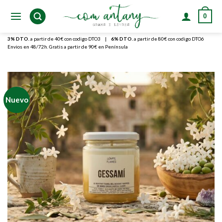
Skip
0
to
content
3% DTO.
a partir de 40€ con codigo DTO3
|
6% DTO.
a partir de 80€ con codigo DTO6
Envios en 48/72h. Gratis a partir de 90€ en Península
Nuevo