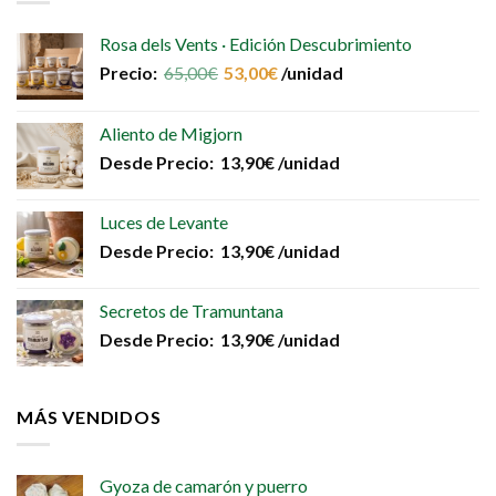
Las
opciones
Rosa dels Vents · Edición Descubrimiento
se
Precio:
65,00
€
53,00
€
/unidad
pueden
elegir
en
Aliento de Migjorn
la
Desde
Precio:
13,90
€
/unidad
página
de
producto
Luces de Levante
Desde
Precio:
13,90
€
/unidad
Secretos de Tramuntana
Desde
Precio:
13,90
€
/unidad
MÁS VENDIDOS
Gyoza de camarón y puerro