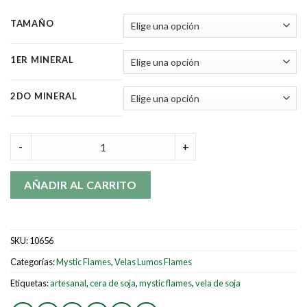
TAMAÑO
1ER MINERAL
2DO MINERAL
Jazmín - Armonización emocional quantity
-
+
AÑADIR AL CARRITO
SKU:
10656
Categorías:
Mystic Flames
,
Velas Lumos Flames
Etiquetas:
artesanal
,
cera de soja
,
mystic flames
,
vela de soja