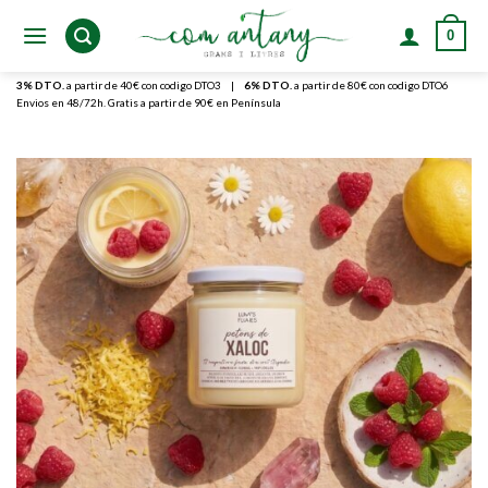
Skip
0
to
content
3% DTO.
a partir de 40€ con codigo DTO3
|
6% DTO.
a partir de 80€ con codigo DTO6
Envios en 48/72h. Gratis a partir de 90€ en Península