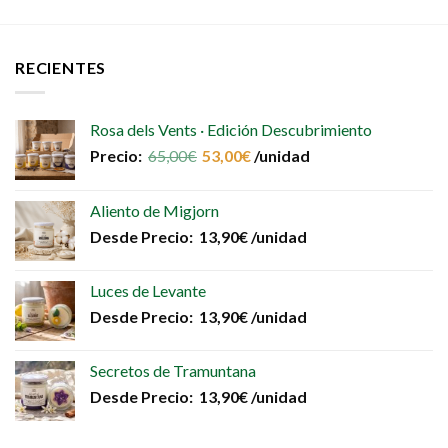
producto
tiene
múltiples
RECIENTES
variantes.
Las
opciones
Rosa dels Vents · Edición Descubrimiento
se
Precio:
65,00
€
53,00
€
/unidad
pueden
elegir
en
Aliento de Migjorn
la
Desde
Precio:
13,90
€
/unidad
página
de
producto
Luces de Levante
Desde
Precio:
13,90
€
/unidad
Secretos de Tramuntana
Desde
Precio:
13,90
€
/unidad