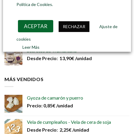
en
Aliento de Migjorn
Política de Cookies.
la
Desde
Precio:
13,90
€
/unidad
página
de
ACEPTAR
producto
Luces de Levante
RECHAZAR
Ajuste de
Desde
Precio:
13,90
€
/unidad
cookies
Leer Más
Secretos de Tramuntana
Desde
Precio:
13,90
€
/unidad
MÁS VENDIDOS
Gyoza de camarón y puerro
Precio:
0,85
€
/unidad
Vela de cumpleaños - Vela de cera de soja
Desde
Precio:
2,25
€
/unidad