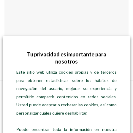
PASTA
Nidos de tagliatelle de Cúrcuma – Ecológica
Tu privacidad es importante para
Desde
Precio:
1,90
€
/ gramos
nosotros
SELECCIONAR OPCIONES
Este
Este sitio web utiliza cookies propias y de terceros
producto
para obtener estadísticas sobre los hábitos de
tiene
navegación del usuario, mejorar su experiencia y
múltiples
RECIENTES
permitirle compartir contenidos en redes sociales.
variantes.
Las
Usted puede aceptar o rechazar las cookies, así como
opciones
Rosa dels Vents · Edición Descubrimiento
personalizar cuáles quiere deshabilitar.
se
Precio:
65,00
€
53,00
€
/unidad
pueden
elegir
Puede encontrar toda la información en nuestra