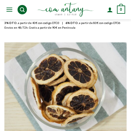
Skip
0
to
content
3% DTO.
a partir de 40€ con codigo DTO3
|
6% DTO.
a partir de 80€ con codigo DTO6
Envios en 48/72h. Gratis a partir de 90€ en Península