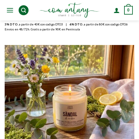
Skip
0
to
content
3% DTO.
a partir de 40€ con codigo DTO3
|
6% DTO.
a partir de 80€ con codigo DTO6
Envios en 48/72h. Gratis a partir de 90€ en Península