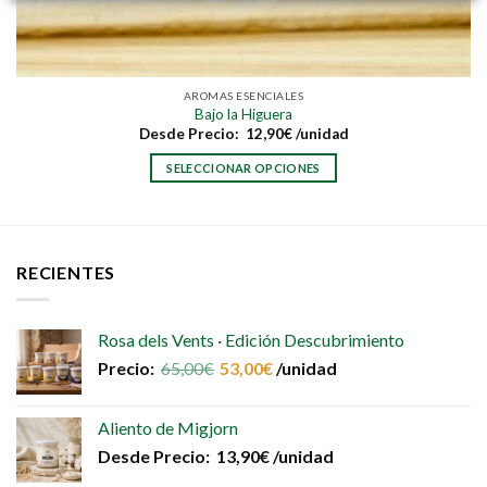
AROMAS ESENCIALES
Bajo la Higuera
Desde
Precio:
12,90
€
/unidad
SELECCIONAR OPCIONES
Este
producto
tiene
múltiples
RECIENTES
variantes.
Las
opciones
Rosa dels Vents · Edición Descubrimiento
se
Precio:
65,00
€
53,00
€
/unidad
pueden
elegir
en
Aliento de Migjorn
la
Desde
Precio:
13,90
€
/unidad
página