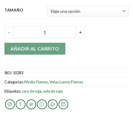
TAMAÑO
Sándalo & Ámbar - Refugio cálido quantity
-
+
AÑADIR AL CARRITO
SKU:
10283
Categorías:
Mystic Flames
,
Velas Lumos Flames
Etiquetas:
cera de soja
,
vela de soja