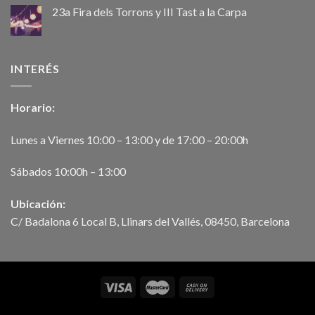
23a Fira dels Torrons y III Tast a la Carpa
INTERÉS
Horario:
Lunes a Viernes 10:00 – 13:00 y de 17:00 – 20:00h
Sábados 10:00h – 13:00
Ubicación:
C/ Badalona 6 Local B, Llinars del Vallés, 08450, Barcelona