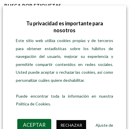
BUSCA POR ETIQUETAS
afeitado
arroz
artesanal
bombitas de defumación
Tu privacidad es importante para
nosotros
cepillo de dientes
cera de soja
champú sólido
chocolate
crema
depilación
Detergente lavadora
Ecológico
Este sitio web utiliza cookies propias y de terceros
para obtener estadísticas sobre los hábitos de
especie en hoja
especie en polvo
fluor
fruta deshidratada
navegación del usuario, mejorar su experiencia y
fruto seco crudo
galletas
gel corporal
Granel
permitirle compartir contenidos en redes sociales.
higiene bucodental
higiene capilar
higiene corporal
Usted puede aceptar o rechazar las cookies, así como
higiene de ropa
incienso
infusión
Jabón artesanal
jabón solido
personalizar cuáles quiere deshabilitar.
legumbre
limpieza
mystic flames
pasta
pasta de dientes
pasta rellena
portabocadillos
quemador
risotto
ropa
Puede encontrar toda la información en nuestra
Política de Cookies.
sahumerio
semillas
soy melts
uso frecuente
vegano
vela de soja
zero waste
ACEPTAR
RECHAZAR
Ajuste de