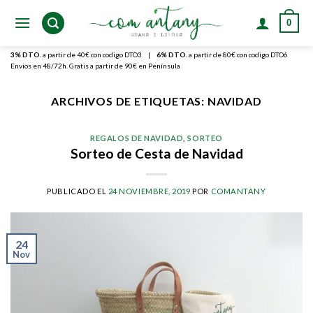
Skip
0
to
content
3% DTO.
a partir de 40€ con codigo DTO3
|
6% DTO.
a partir de 80€ con codigo DTO6
Envios en 48/72h. Gratis a partir de 90€ en Península
ARCHIVOS DE ETIQUETAS:
NAVIDAD
REGALOS DE NAVIDAD
,
SORTEO
Sorteo de Cesta de Navidad
PUBLICADO EL
24 NOVIEMBRE, 2019
POR
COMANTANY
24
Nov