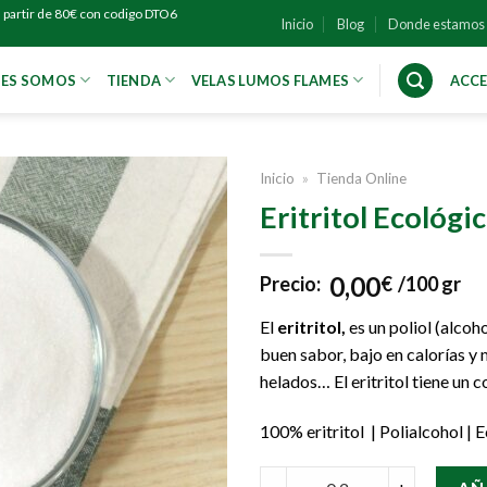
 partir de 80€ con codigo DTO6
Inicio
Blog
Donde estamos
NES SOMOS
TIENDA
VELAS LUMOS FLAMES
ACCE
Inicio
»
Tienda Online
Eritritol Ecológi
0,00
Precio:
€
/100 gr
El
eritritol,
es un poliol (alcoh
buen sabor, bajo en calorías y
helados… El eritritol tiene un 
100% eritritol | Polialcohol |
Eritritol Ecológico quantity