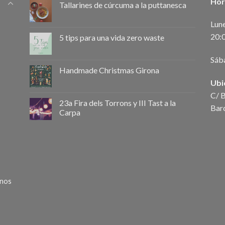
Hor
Tallarines de cúrcuma a la puttanesca
Lune
20:
5 tips para una vida zero waste
Sáb
Handmade Christmas Girona
Ubi
C/ B
23a Fira dels Torrons y III Tast a la
Bar
Carpa
anos