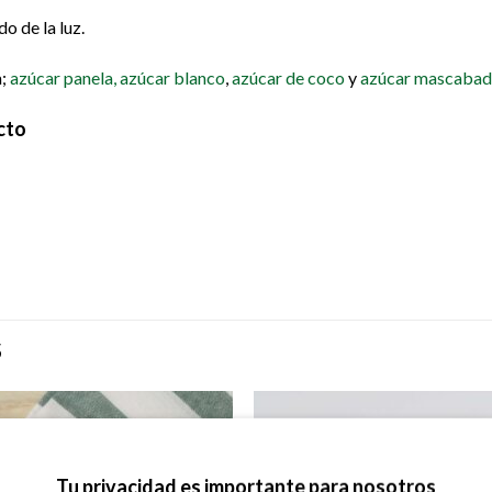
o de la luz.
;
azúcar panela,
azúcar blanco
,
azúcar de coco
y
azúcar mascaba
cto
S
Tu privacidad es importante para nosotros