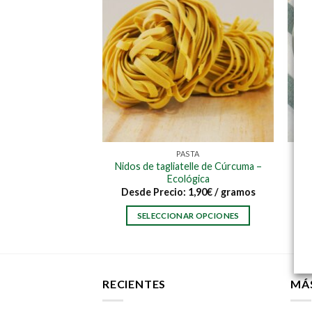
 Y GRANOS
PASTA
Nidos de tagliatelle de Cúrcuma –
z bomba
Ecológica
,49
€
/100 gr
Desde
Precio:
1,90
€
/ gramos
AL CARRITO
SELECCIONAR OPCIONES
Este
producto
tiene
múltiples
RECIENTES
MÁ
variantes.