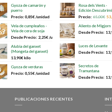
Las
Gyoza de camarón y
Rosa dels Vents ·
opciones
puerro
Edición Descubrim
se
Precio:
0,85
€
/unidad
Precio:
65,00
€
53
pueden
elegir
Vela de cumpleaños -
Aliento de Migjorn
en
Vela de cera de soja
Desde
Precio:
13,
la
Desde
Precio:
2,25
€
/unidad
página
Luces de Levante
Alubia del ganxet
de
(Mongeta del ganxet)
Desde
Precio:
13,
producto
13,90
€
kilo
Secretos de
Gyoza de verduras
Tramuntana
Precio:
0,55
€
/unidad
Desde
Precio:
13,
PUBLICACIONES RECIENTES
IN