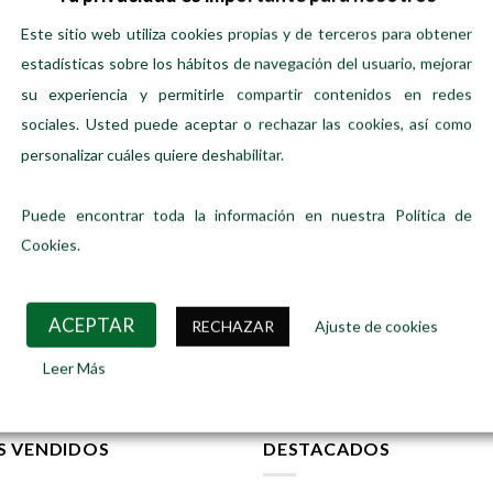
Este sitio web utiliza cookies propias y de terceros para obtener
estadísticas sobre los hábitos de navegación del usuario, mejorar
su experiencia y permitirle compartir contenidos en redes
sociales. Usted puede aceptar o rechazar las cookies, así como
personalizar cuáles quiere deshabilitar.
Puede encontrar toda la información en nuestra Política de
Cookies.
ARROCES Y GRANOS
PRODUCTOS DESHIDRATADOS
Arroz al pastor
Shiitake
Desde
Precio:
1,90
€
/ gramos
Precio:
3,45
€
/50 gr
ACEPTAR
RECHAZAR
Ajuste de cookies
SELECCIONAR OPCIONES
SELECT OPTIONS
Leer Más
Este
producto
tiene
múltiples
S VENDIDOS
DESTACADOS
variantes.