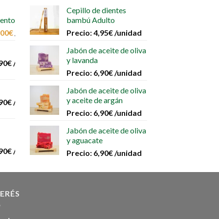
Cepillo de dientes
iento
bambú Adulto
,00
€
/unidad
Precio:
4,95
€
/unidad
Jabón de aceite de oliva
y lavanda
90
€
/unidad
Precio:
6,90
€
/unidad
Jabón de aceite de oliva
y aceite de argán
90
€
/unidad
Precio:
6,90
€
/unidad
Jabón de aceite de oliva
y aguacate
90
€
/unidad
Precio:
6,90
€
/unidad
TERÉS