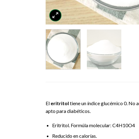
El
eritritol
tiene un índice glucémico 0. No
apto para diabéticos.
Eritritol. Formúla molecular: C4H10O4
Reducido en calorías.