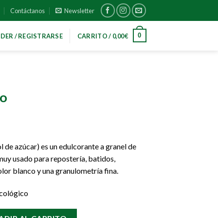
Contáctanos
Newsletter
0
DER / REGISTRARSE
CARRITO /
0,00
€
co
ol de azúcar) es un edulcorante a granel de
 muy usado para repostería, batidos,
color blanco y una granulometría fina.
 Ecológico