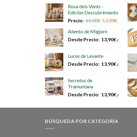
Las
Rosa dels Vents ·
opciones
Edición Descubrimiento
se
Precio:
65,00
€
53,00
€
/unidad
pueden
elegir
Aliento de Migjorn
en
Desde
Precio:
13,90
€
/unidad
la
página
Luces de Levante
de
Desde
Precio:
13,90
€
/unidad
producto
Secretos de
Tramuntana
Desde
Precio:
13,90
€
/unidad
BÚSQUEDA POR CATEGORÍA