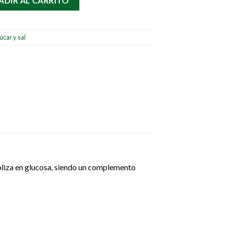
ADIR AL CARRITO
úcar y sal
boliza en glucosa, siendo un complemento