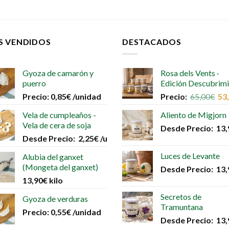
S VENDIDOS
DESTACADOS
Gyoza de camarón y
Rosa dels Vents ·
puerro
Edición Descubrim
Precio:
0,85
€
/unidad
Precio:
65,00
€
53
Vela de cumpleaños -
Aliento de Migjorn
Vela de cera de soja
Desde
Precio:
13,
Desde
Precio:
2,25
€
/unidad
Luces de Levante
Alubia del ganxet
(Mongeta del ganxet)
Desde
Precio:
13,
13,90
€
kilo
Secretos de
Gyoza de verduras
Tramuntana
Precio:
0,55
€
/unidad
Desde
Precio:
13,