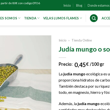
 partir de 80€ con codigo DTO6
Inicio
Blog
Donde estamos
NES SOMOS
TIENDA
VELAS LUMOS FLAMES
ACCE
Inicio
»
Tienda Online
Judía mungo o so
0,45
Precio:
€
/100 gr
La
judía mungo
ecológica es u
proporciona hidratos de carbon
También destaca por su riqueza
todo, en magnesio, hierro y fós
Además, la
judía mungo
ecoló
cantidades muy destacables de 