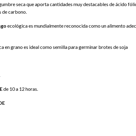
gumbre seca que aporta cantidades muy destacables de ácido fólic
s de carbono.
ngo
ecológica es mundialmente reconocida como un alimento adecua
ca en grano es ideal como semilla para germinar brotes de soja
.
E
de 10 a 12 horas.
DE