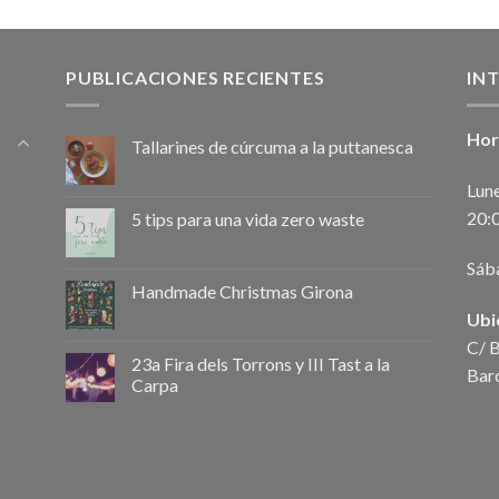
PUBLICACIONES RECIENTES
IN
Hor
Tallarines de cúrcuma a la puttanesca
Lune
20:
5 tips para una vida zero waste
Sáb
Handmade Christmas Girona
Ubi
C/ B
23a Fira dels Torrons y III Tast a la
Bar
Carpa