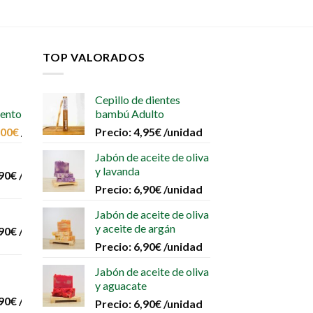
TOP VALORADOS
Cepillo de dientes
iento
bambú Adulto
,00
€
/unidad
Precio:
4,95
€
/unidad
Jabón de aceite de oliva
y lavanda
90
€
/unidad
Precio:
6,90
€
/unidad
Jabón de aceite de oliva
y aceite de argán
90
€
/unidad
Precio:
6,90
€
/unidad
Jabón de aceite de oliva
y aguacate
90
€
/unidad
Precio:
6,90
€
/unidad