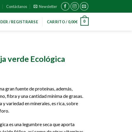
Contáctanos
Newsletter
0
DER / REGISTRARSE
CARRITO /
0,00
€
ja verde Ecológica
na gran fuente de proteínas, además,
o, fibra y una cantidad mínima de grasas.
 y variedad en minerales, es rica, sobre
foro.
gica es una legumbre seca que aporta
ácido fólico, así como de otras vitaminas