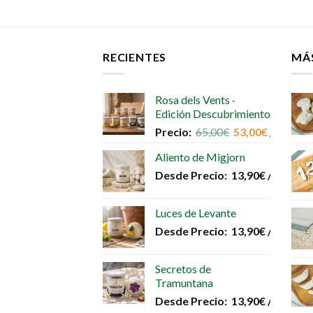
RECIENTES
MÁ
Rosa dels Vents ·
Edición Descubrimiento
Precio:
65,00
€
53,00
€
/unidad
Aliento de Migjorn
Desde
Precio:
13,90
€
/unidad
Luces de Levante
Desde
Precio:
13,90
€
/unidad
Secretos de
Tramuntana
Desde
Precio:
13,90
€
/unidad