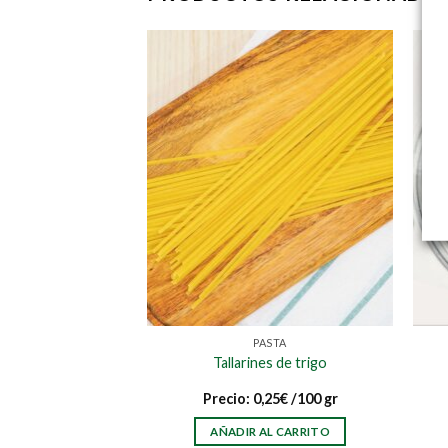
 Y GRANOS
PASTA
z bomba
Tallarines de trigo
,49
€
/100 gr
Precio:
0,25
€
/100 gr
AL CARRITO
AÑADIR AL CARRITO