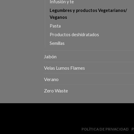
Infusión y te
Legumbres y productos Vegetarianos/
Veganos
Pasta
Productos deshidratados
Semillas
Jabón
Velas Lumos Flames
Verano
Zero Waste
POLÍTICA DE PRIVACIDAD
P